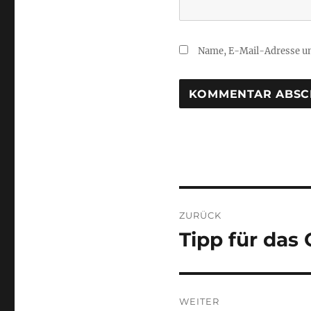
Name, E-Mail-Adresse un
Beitragsnaviga
ZURÜCK
Tipp für das 
Vorheriger
Beitrag:
WEITER