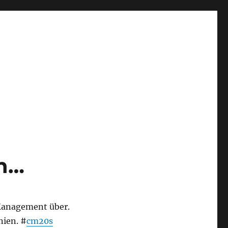
Th…
Management über.
nien. #
cm20s