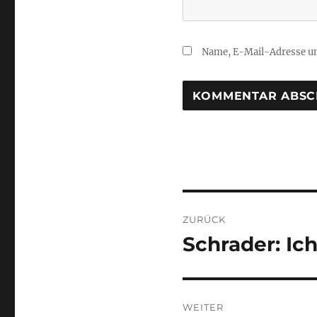
Name, E-Mail-Adresse un
Beitragsnaviga
ZURÜCK
Schrader: I
Vorheriger
Beitrag:
WEITER