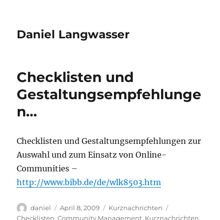
Daniel Langwasser
Checklisten und
Gestaltungsempfehlunge
n…
Checklisten und Gestaltungsempfehlungen zur
Auswahl und zum Einsatz von Online-
Communities –
http://www.bibb.de/de/wlk8503.htm
Autor
Veröffentlicht
Kategorien
Schlagwörter
daniel
April 8, 2009
Kurznachrichten
am
Checklisten
,
Community Management
,
Kurznachrichten