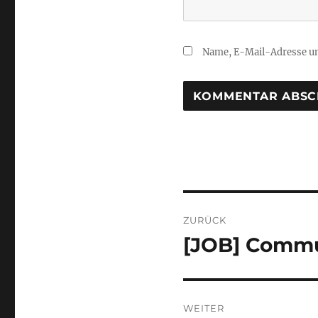
Name, E-Mail-Adresse un
Beitragsnaviga
ZURÜCK
[JOB] Commu
Vorheriger
Beitrag:
WEITER