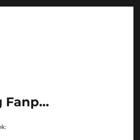
g Fanp…
ok: