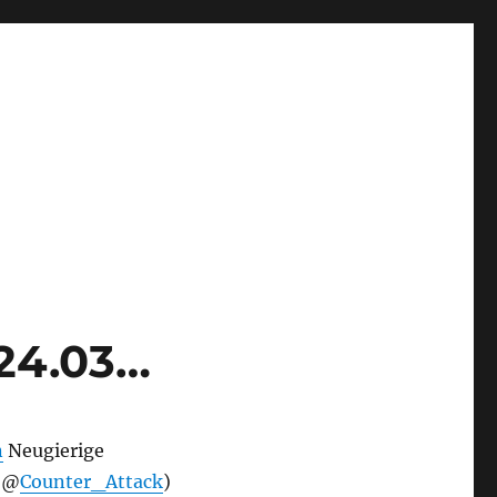
24.03…
n
Neugierige
a @
Counter_Attack
)