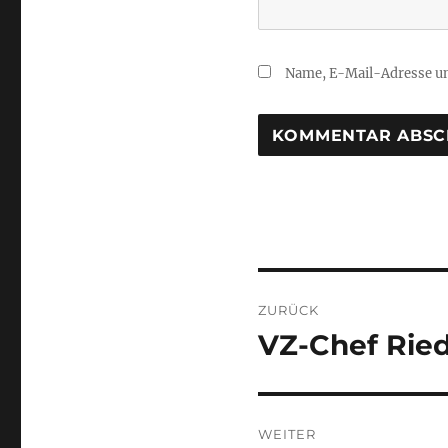
Name, E-Mail-Adresse un
Beitragsnaviga
ZURÜCK
VZ-Chef Rie
Vorheriger
Beitrag:
WEITER