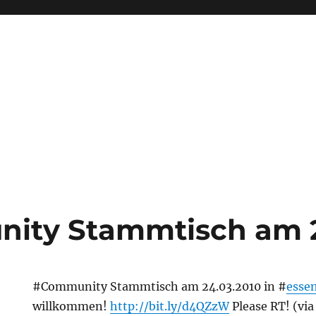
ity Stammtisch am 
#Community Stammtisch am 24.03.2010 in #
esse
willkommen!
http://bit.ly/d4QZzW
Please RT! (vi