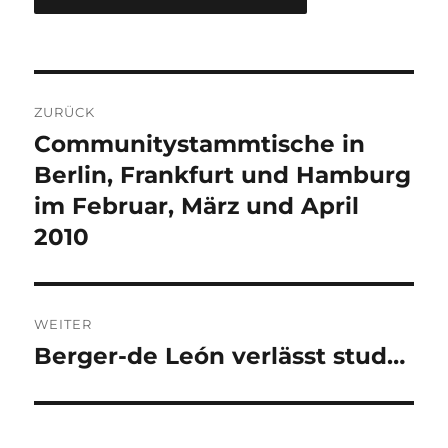
Beitragsnavigation
ZURÜCK
Communitystammtische in
Vorheriger
Beitrag:
Berlin, Frankfurt und Hamburg
im Februar, März und April
2010
WEITER
Berger-de León verlässt stud…
Nächster
Beitrag: