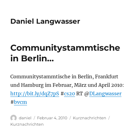
Daniel Langwasser
Communitystammtische
in Berlin…
Communitystammtische in Berlin, Frankfurt
und Hamburg im Februar, März und April 2010:
http://bit.ly/dqZ7pS
#
cs20
RT @
DLangwasser
#
bvcm
Autor
Veröffentlicht
Kategorien
Schlagwörte
daniel
Februar 4, 2010
Kurznachrichten
am
Kurznachrichten