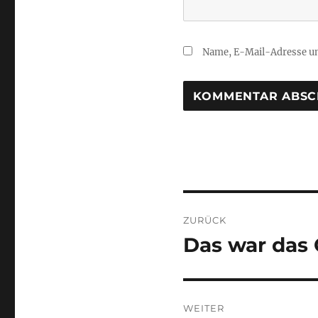
Name, E-Mail-Adresse un
Beitragsnaviga
ZURÜCK
Das war das
Vorheriger
Beitrag:
WEITER