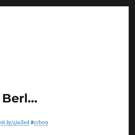
 Berl…
bit.ly/4ioZed
#
ccb09