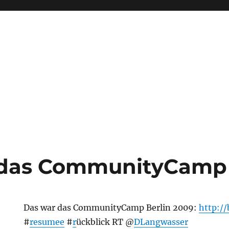
 das CommunityCamp
Das war das CommunityCamp Berlin 2009:
http://
#
resumee
#
r
ückblick RT @
DLangwasser