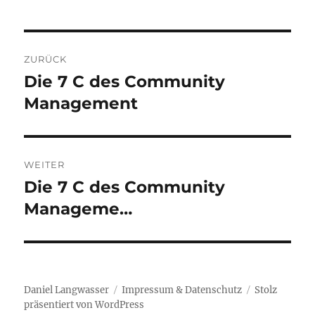
Beitragsnavigation
ZURÜCK
Die 7 C des Community
Vorheriger
Beitrag:
Management
WEITER
Die 7 C des Community
Nächster
Beitrag:
Manageme…
Daniel Langwasser
Impressum & Datenschutz
Stolz
präsentiert von WordPress