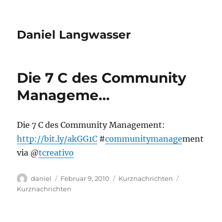
Daniel Langwasser
Die 7 C des Community
Manageme…
Die 7 C des Community Management:
http://bit.ly/akGG1C
#
communitymanage
ment
via @
tcreativo
Autor
Veröffentlicht
Kategorien
Schlagwörte
daniel
Februar 9, 2010
Kurznachrichten
am
Kurznachrichten