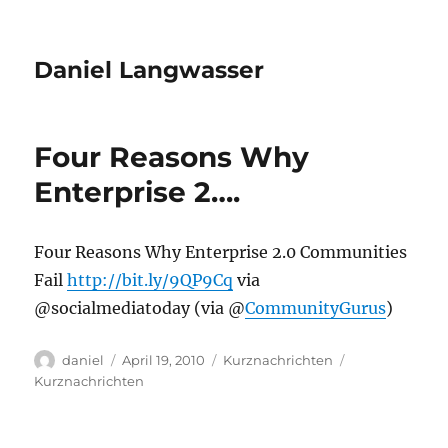
Daniel Langwasser
Four Reasons Why
Enterprise 2….
Four Reasons Why Enterprise 2.0 Communities
Fail
http://bit.ly/9QP9Cq
via
@socialmediatoday (via @
CommunityGurus
)
Autor
Veröffentlicht
Kategorien
Schlagwörter
daniel
April 19, 2010
Kurznachrichten
am
Kurznachrichten