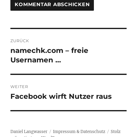
Beitragsnavigation
ZURÜCK
namechk.com – freie
Vorheriger
Beitrag:
Usernamen …
WEITER
Facebook wirft Nutzer raus
Nächster
Beitrag:
Daniel Langwasser
Impressum & Datenschutz
Stolz