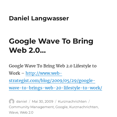
Daniel Langwasser
Google Wave To Bring
Web 2.0…
Google Wave To Bring Web 2.0 Lifestyle to
Work –
http://www.web-
strategist.com/blog/2009/05/29/google-
wave-to-brings-web-20-lifestyle-to-work/
Autor
Veröffentlicht
Kategorien
Schlagwörter
daniel
Mai 30, 2009
Kurznachrichten
am
Community Management
,
Google
,
Kurznachrichten
,
Wave
,
Web 2.0