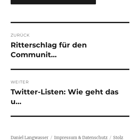
Beitragsnavigation
ZURÜCK
Ritterschlag für den
Vorheriger
Beitrag:
Communit…
WEITER
Twitter-Listen: Wie geht das
Nächster
Beitrag:
u…
Daniel Langwasser
Impressum & Datenschutz
Stolz