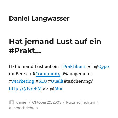
Daniel Langwasser
Hat jemand Lust auf ein
#Prakt…
Hat jemand Lust auf ein #
Praktikum
bei @
Qype
im Bereich #
Community
-Management
#
Marketing
#
SEO
#
Qualit
ätssicherung?
http://3.ly/eEM
via @
Moe
Autor
Veröffentlicht
Kategorien
Schlagwör
daniel
Oktober 29, 2009
Kurznachrichten
am
Kurznachrichten