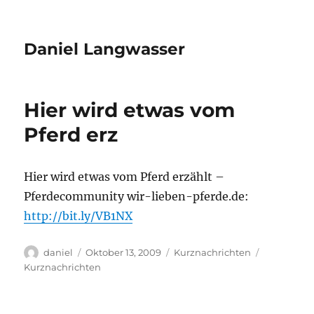
Daniel Langwasser
Hier wird etwas vom
Pferd erz
Hier wird etwas vom Pferd erzählt –
Pferdecommunity wir-lieben-pferde.de:
http://bit.ly/VB1NX
Autor
Veröffentlicht
Kategorien
Schlagwört
daniel
Oktober 13, 2009
Kurznachrichten
am
Kurznachrichten