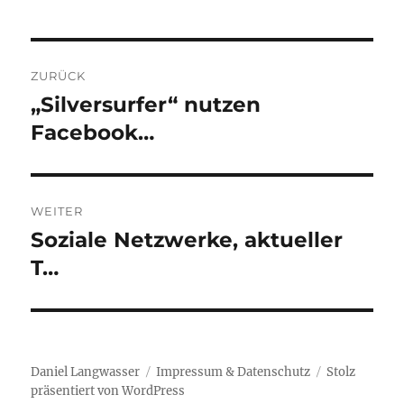
Beitragsnavigation
ZURÜCK
„Silversurfer“ nutzen
Vorheriger
Beitrag:
Facebook…
WEITER
Soziale Netzwerke, aktueller
Nächster
Beitrag:
T…
Daniel Langwasser
Impressum & Datenschutz
Stolz
präsentiert von WordPress