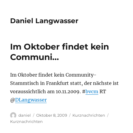
Daniel Langwasser
Im Oktober findet kein
Communi…
Im Oktober findet kein Community-
Stammtisch in Frankfurt statt, der nächste ist
voraussichtlich am 10.11.2009. #
bvcm
RT
@
DLangwasser
Autor
Veröffentlicht
Kategorien
Schlagwört
daniel
Oktober 8, 2009
Kurznachrichten
am
Kurznachrichten