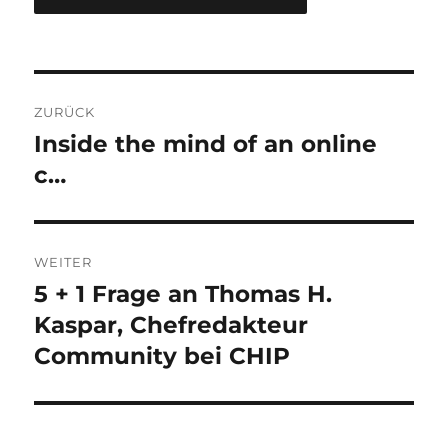
Beitragsnavigation
ZURÜCK
Inside the mind of an online
Vorheriger
Beitrag:
c…
WEITER
5 + 1 Frage an Thomas H.
Nächster
Beitrag:
Kaspar, Chefredakteur
Community bei CHIP