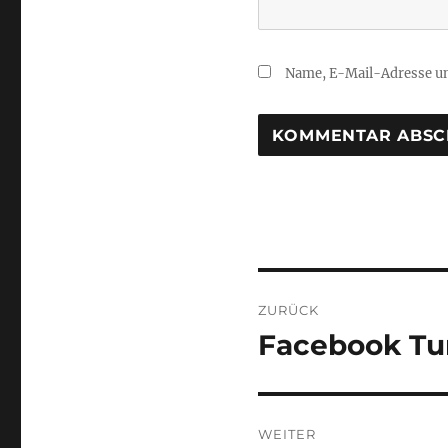
Name, E-Mail-Adresse un
Beitragsnaviga
ZURÜCK
Facebook Tu
Vorheriger
Beitrag:
WEITER