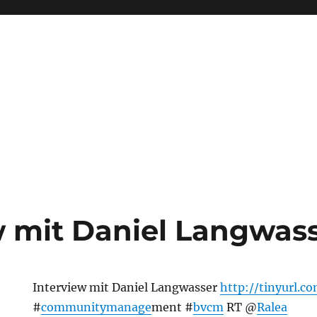
w mit Daniel Langwas
Interview mit Daniel Langwasser
http://tinyurl.c
#
communitymanage
ment #
bvcm
RT @
Ralea