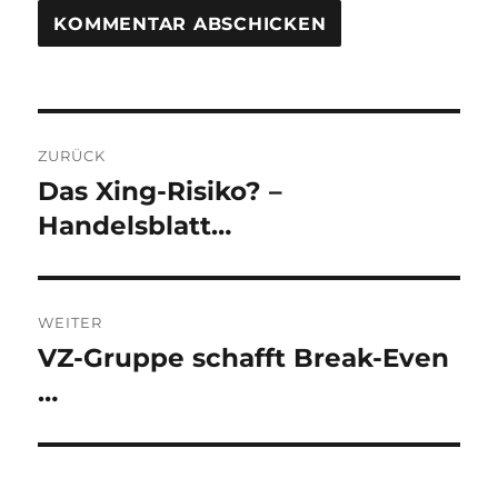
Beitragsnavigation
ZURÜCK
Das Xing-Risiko? –
Vorheriger
Beitrag:
Handelsblatt…
WEITER
VZ-Gruppe schafft Break-Even
Nächster
Beitrag:
…