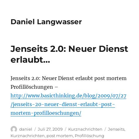
Daniel Langwasser
Jenseits 2.0: Neuer Dienst
erlaubt…
Jenseits 2.0: Neuer Dienst erlaubt post mortem
Profillöschungen –
http://www.basicthinking.de/blog/2009/07/27
/jenseits-20-neuer-dienst-erlaubt-post-
mortem-profilloeschungen/
Autor
Veröffentlicht
Kategorien
Schlagwörter
daniel
Juli 27, 2009
Kurznachrichten
Jenseits
,
am
Kurznachrichten
,
post mortem
,
Profillöschung