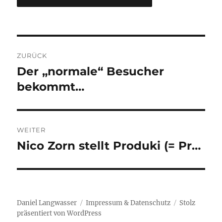
Beitragsnavigation
ZURÜCK
Der „normale“ Besucher
Vorheriger
Beitrag:
bekommt…
WEITER
Nico Zorn stellt Produki (= Pr…
Nächster
Beitrag:
Daniel Langwasser
Impressum & Datenschutz
Stolz
präsentiert von WordPress