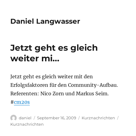
Daniel Langwasser
Jetzt geht es gleich
weiter mi…
Jetzt geht es gleich weiter mit den
Erfolgsfaktoren für den Community-Aufbau.
Referenten: Nico Zorn und Markus Seim.
#
cm20s
Autor
Veröffentlicht
Kategorien
Schlagw
daniel
September 16, 2009
Kurznachrichten
am
Kurznachrichten