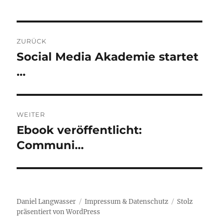
Beitragsnavigation
ZURÜCK
Social Media Akademie startet
Vorheriger
Beitrag:
…
WEITER
Ebook veröffentlicht:
Nächster
Beitrag:
Communi…
Daniel Langwasser
Impressum & Datenschutz
Stolz
präsentiert von WordPress