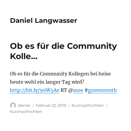
Daniel Langwasser
Ob es für die Community
Kolle…
Ob es für die Community Kollegen bei heise
heute wohl ein langer Tag wird?
http://bit.ly/90W5Ae
RT @
moe
#
gravenreuth
Autor
Veröffentlicht
Kategorien
Schlagwört
daniel
Februar 22, 2010
Kurznachrichten
am
Kurznachrichten