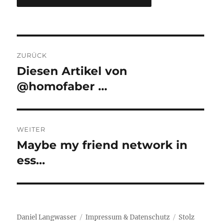
Beitragsnavigation
ZURÜCK
Diesen Artikel von
Vorheriger
Beitrag:
@homofaber …
WEITER
Maybe my friend network in
Nächster
Beitrag:
ess…
Daniel Langwasser
Impressum & Datenschutz
Stolz