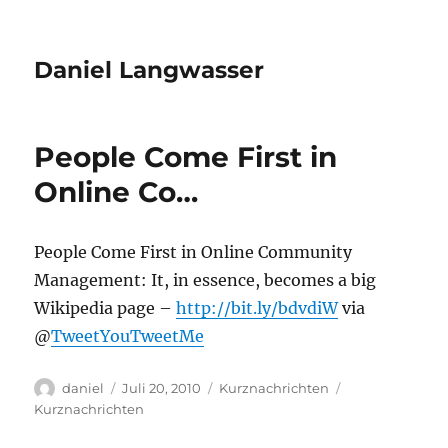
Daniel Langwasser
People Come First in
Online Co…
People Come First in Online Community
Management: It, in essence, becomes a big
Wikipedia page –
http://bit.ly/bdvdiW
via
@
TweetYouTweetMe
Autor
Veröffentlicht
Kategorien
Schlagwörter
daniel
Juli 20, 2010
Kurznachrichten
am
Kurznachrichten