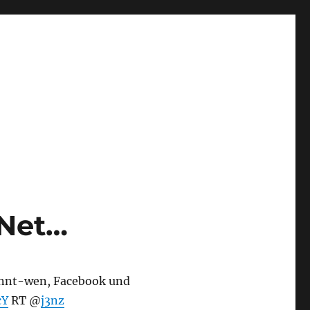
-Net…
nnt-wen, Facebook und
cY
RT @
j3nz