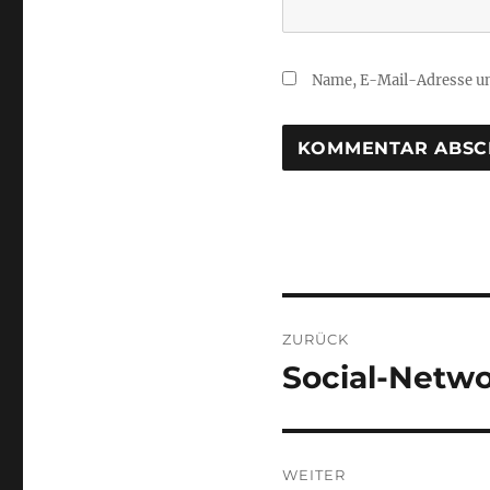
Name, E-Mail-Adresse un
Beitragsnaviga
ZURÜCK
Social-Netwo
Vorheriger
Beitrag:
WEITER