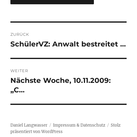
Beitragsnavigation
ZURÜCK
SchülerVZ: Anwalt bestreitet …
Vorheriger
Beitrag:
WEITER
Nächste Woche, 10.11.2009:
Nächster
Beitrag:
„C…
Daniel Langwasser
Impressum & Datenschutz
Stolz
präsentiert von WordPress