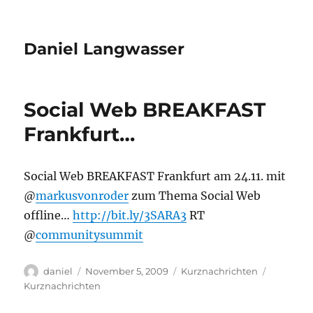
Daniel Langwasser
Social Web BREAKFAST
Frankfurt…
Social Web BREAKFAST Frankfurt am 24.11. mit
@
markusvonroder
zum Thema Social Web
offline…
http://bit.ly/3SARA3
RT
@
communitysummit
Autor
Veröffentlicht
Kategorien
Schlagwö
daniel
November 5, 2009
Kurznachrichten
am
Kurznachrichten