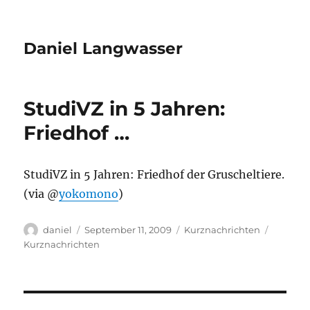
Daniel Langwasser
StudiVZ in 5 Jahren:
Friedhof …
StudiVZ in 5 Jahren: Friedhof der Gruscheltiere.
(via @
yokomono
)
Autor
Veröffentlicht
Kategorien
Schlagw
daniel
September 11, 2009
Kurznachrichten
am
Kurznachrichten