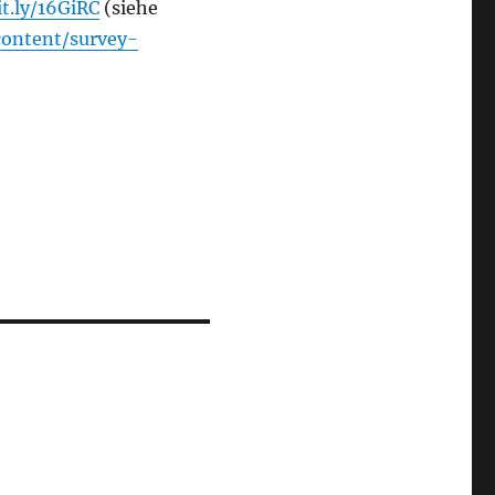
it.ly/16GiRC
(siehe
ontent/survey-