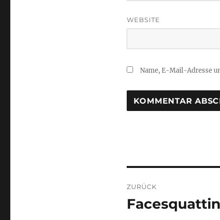
WEBSITE
Name, E-Mail-Adresse un
Beitragsnaviga
ZURÜCK
Facesquattin
Vorheriger
Beitrag: