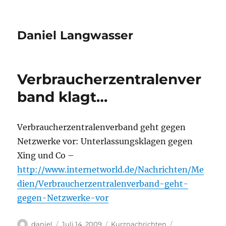
Daniel Langwasser
Verbraucherzentralenver
band klagt…
Verbraucherzentralenverband geht gegen
Netzwerke vor: Unterlassungsklagen gegen
Xing und Co –
http://www.internetworld.de/Nachrichten/Me
dien/Verbraucherzentralenverband-geht-
gegen-Netzwerke-vor
Autor
Veröffentlicht
Kategorien
Schlagwörter
daniel
Juli 14, 2009
Kurznachrichten