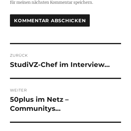
für meinen nächsten Kommentar speichern.
Beitragsnavigation
ZURÜCK
StudiVZ-Chef im Interview…
Vorheriger
Beitrag:
WEITER
50plus im Netz –
Nächster
Beitrag:
Communitys…