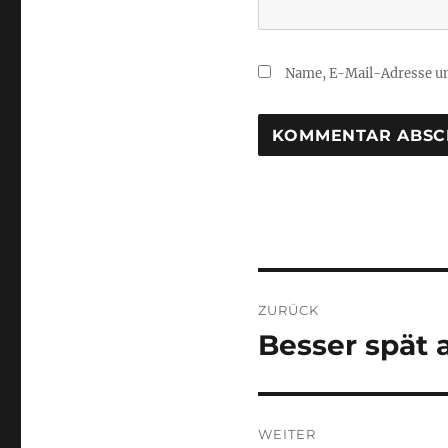
Name, E-Mail-Adresse un
Beitragsnaviga
ZURÜCK
Besser spät 
Vorheriger
Beitrag:
WEITER