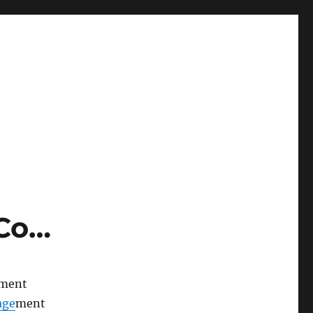
 Co…
ement
age
ment