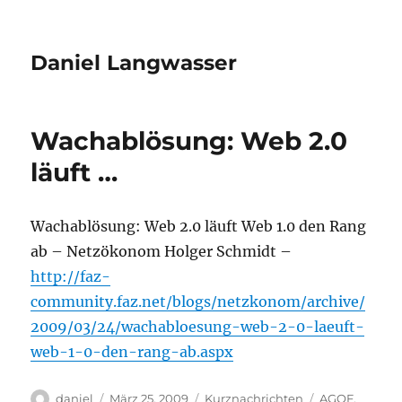
Daniel Langwasser
Wachablösung: Web 2.0
läuft …
Wachablösung: Web 2.0 läuft Web 1.0 den Rang
ab – Netzökonom Holger Schmidt –
http://faz-
community.faz.net/blogs/netzkonom/archive/
2009/03/24/wachabloesung-web-2-0-laeuft-
web-1-0-den-rang-ab.aspx
Autor
Veröffentlicht
Kategorien
Schlagwörter
daniel
März 25, 2009
Kurznachrichten
AGOF
,