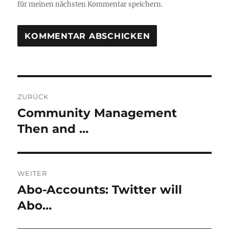
für meinen nächsten Kommentar speichern.
Beitragsnavigation
ZURÜCK
Community Management
Vorheriger
Beitrag:
Then and …
WEITER
Abo-Accounts: Twitter will
Nächster
Beitrag:
Abo…