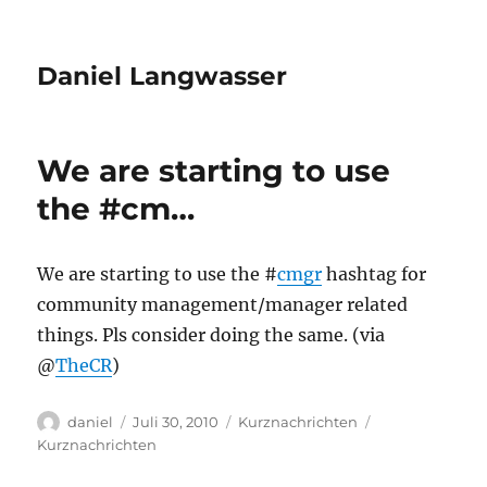
Daniel Langwasser
We are starting to use
the #cm…
We are starting to use the #
cmgr
hashtag for
community management/manager related
things. Pls consider doing the same. (via
@
TheCR
)
Autor
Veröffentlicht
Kategorien
Schlagwörter
daniel
Juli 30, 2010
Kurznachrichten
am
Kurznachrichten