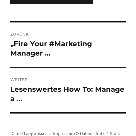
Beitragsnavigation
ZURÜCK
„Fire Your #Marketing
Vorheriger
Beitrag:
Manager …
WEITER
Lesenswertes How To: Manage
Nächster
Beitrag:
a …
Daniel Langwasser
Impressum & Datenschutz
Stolz