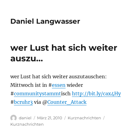
Daniel Langwasser
wer Lust hat sich weiter
auszu…
wer Lust hat sich weiter auszutauschen:
Mittwoch ist in #
essen
wieder
#
communitystammt
isch
http://bit.ly/cax4Hy
#
bcruhr3
via @
Counter_Attack
Autor
Veröffentlicht
Kategorien
Schlagwörter
daniel
März 21, 2010
Kurznachrichten
am
Kurznachrichten