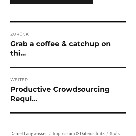
Beitragsnavigation
ZURÜCK
Grab a coffee & catchup on
Vorheriger
Beitrag:
thi…
WEITER
Productive Crowdsourcing
Nächster
Beitrag:
Requi…
Daniel Langwasser
Impressum & Datenschutz
Stolz