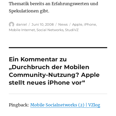
Thematik bereits an Erfahrungswerten und
Spekulationen gibt.
Autor
Veröffentlicht
Kategorien
Schlagwörter
daniel
Juni 10, 2008
News
Apple
,
iPhone
,
am
Mobile Internet
,
Social Networks
,
StudiVZ
Ein Kommentar zu
„Durchbruch der Mobilen
Community-Nutzung? Apple
stellt neues iPhone vor“
Pingback:
Mobile Socialnetworks (2) | VZlog