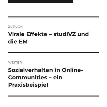
Beitragsnavigation
ZURÜCK
Virale Effekte – studiVZ und
Vorheriger
Beitrag:
die EM
WEITER
Sozialverhalten in Online-
Nächster
Beitrag:
Communities – ein
Praxisbeispiel