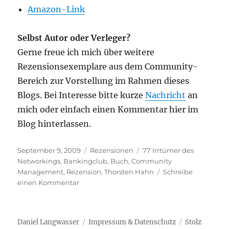
Amazon-Link
Selbst Autor oder Verleger?
Gerne freue ich mich über weitere
Rezensionsexemplare aus dem Community-
Bereich zur Vorstellung im Rahmen dieses
Blogs. Bei Interesse bitte kurze
Nachricht
an
mich oder einfach einen Kommentar hier im
Blog hinterlassen.
Veröffentlicht
Kategorien
Schlagwörter
September 9, 2009
Rezensionen
77 Irrtümer des
am
Networkings
,
Bankingclub
,
Buch
,
Community
Management
,
Rezension
,
Thorsten Hahn
Schreibe
zu
einen Kommentar
Buch-
Rezension:
77
Daniel Langwasser
Impressum & Datenschutz
Stolz
Irrtümer