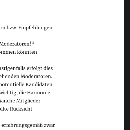
dern bzw. Empfehlungen
 Moderatoren!“
e kommen könnten
stigenfalls erfolgt dies
tehenden Moderatoren.
otentielle Kandidaten
 wichtig, die Harmonie
Manche Mitglieder
llte Rücksicht
es erfahrungsgemäß zwar