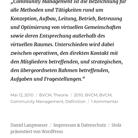
„Community Management ist die Bezeichnung für
alle Methoden und Tätigkeiten rund um
Konzeption, Aufbau, Leitung, Betrieb, Betreuung
und Optimierung von virtuellen Gemeinschaften
sowie deren Entsprechung außerhalb des
virtuellen Raumes. Unterschieden wird dabei
zwischen operativen, den direkten Kontakt mit
den Mitgliedern betreffenden, und strategischen,
den übergeordneten Rahmen betreffenden,
Aufgaben und Fragestellungen.“
Veröffentlicht
Kategorien
Schlagwörter
Mai 12, 2010
BVCM
,
Theorie
2010
,
BVCM
,
BVCM
,
am
zu
Community Management
,
Definition
1 Kommentar
Definitio
Communi
Managem
Daniel Langwasser
Impressum & Datenschutz
Stolz
2010
präsentiert von WordPress