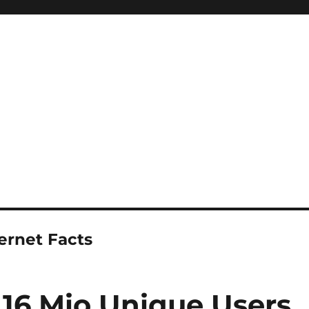
ernet Facts
,16 Mio Unique Users 