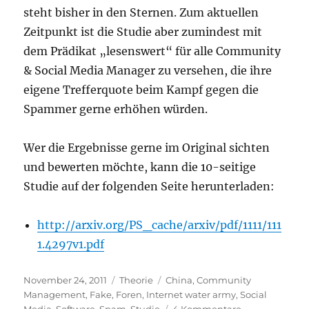
steht bisher in den Sternen. Zum aktuellen
Zeitpunkt ist die Studie aber zumindest mit
dem Prädikat „lesenswert“ für alle Community
& Social Media Manager zu versehen, die ihre
eigene Trefferquote beim Kampf gegen die
Spammer gerne erhöhen würden.
Wer die Ergebnisse gerne im Original sichten
und bewerten möchte, kann die 10-seitige
Studie auf der folgenden Seite herunterladen:
http://arxiv.org/PS_cache/arxiv/pdf/1111/111
1.4297v1.pdf
Veröffentlicht
Kategorien
Schlagwörter
November 24, 2011
Theorie
China
,
Community
am
Management
,
Fake
,
Foren
,
Internet water army
,
Social
zu