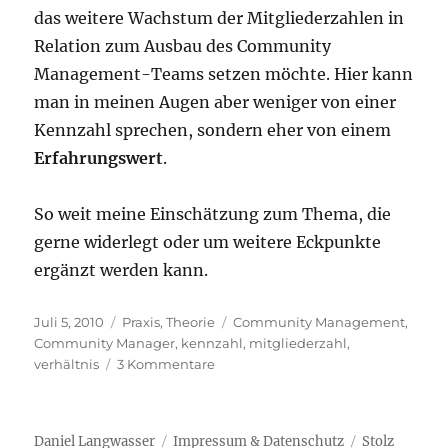
das weitere Wachstum der Mitgliederzahlen in
Relation zum Ausbau des Community
Management-Teams setzen möchte. Hier kann
man in meinen Augen aber weniger von einer
Kennzahl sprechen, sondern eher von einem
Erfahrungswert
.
So weit meine Einschätzung zum Thema, die
gerne widerlegt oder um weitere Eckpunkte
ergänzt werden kann.
Veröffentlicht
Kategorien
Schlagwörter
Juli 5, 2010
Praxis
,
Theorie
Community Management
,
am
Community Manager
,
kennzahl
,
mitgliederzahl
,
zu
verhältnis
3 Kommentare
Kennzahl?
Verhältnis
Mitgliederzahl
Daniel Langwasser
Impressum & Datenschutz
Stolz
zu