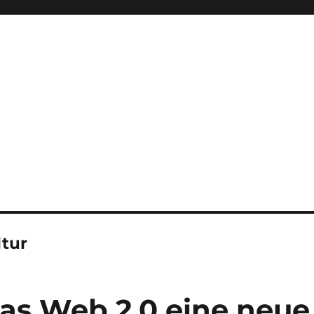
ltur
das Web 2.0 eine neue