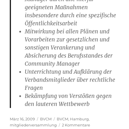
geeigneten Maßnahmen
insbesondere durch eine spezifische
Öffentlichkeitsarbeit
Mitwirkung bei allen Plänen und
Vorarbeiten zur gesetzlichen und
sonstigen Verankerung und
Absicherung des Berufsstandes der
Community Manager
Unterrichtung und Aufklärung der
Verbandsmitglieder über rechtliche
Fragen
Bekämpfung von Verstößen gegen
den lauteren Wettbewerb
Veröffentlicht
Kategorien
Schlagwörter
März 16, 2009
BVCM
BVCM
,
Hamburg
,
am
zu
mitgliederversammlung
2 Kommentare