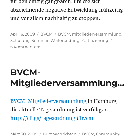
für den einzig gangbaren, um die sich
abzeichnende negative Entwicklung frühzeitig
und vor allem nachhaltig zu stoppen.
Veröffentlicht
Kategorien
Schlagwörter
April 6, 2009
BVCM
BVCM
,
mitgliederversammlung
,
am
Schulung
,
Seminar
,
Weiterbildung
,
Zertifizierung
zu
6 Kommentare
Resümee
BVCM-
Mitgliederversammlung
BVCM-
in
Hamburg
Mitgliederversammlung…
BVCM-Mitgliederversammlung
in Hamburg –
die aktuelle Tagesordnung ist verfübgar:
http://cli.gs/tagesordnung
#
bvcm
Veröffentlicht
Kategorien
Schlagwörter
März 30, 2009
Kurznachrichten
BVCM
,
Community