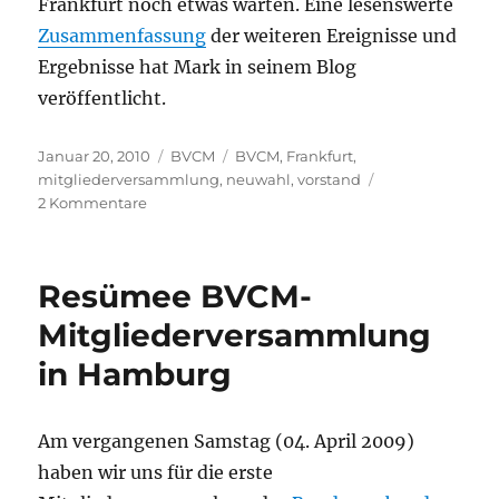
Frankfurt noch etwas warten. Eine lesenswerte
Zusammenfassung
der weiteren Ereignisse und
Ergebnisse hat Mark in seinem Blog
veröffentlicht.
Veröffentlicht
Kategorien
Schlagwörter
Januar 20, 2010
BVCM
BVCM
,
Frankfurt
,
am
mitgliederversammlung
,
neuwahl
,
vorstand
zu
2 Kommentare
Vorstand
des
Bundesband
Resümee BVCM-
Community
Management
Mitgliederversammlung
neu
in Hamburg
gewählt
Am vergangenen Samstag (04. April 2009)
haben wir uns für die erste