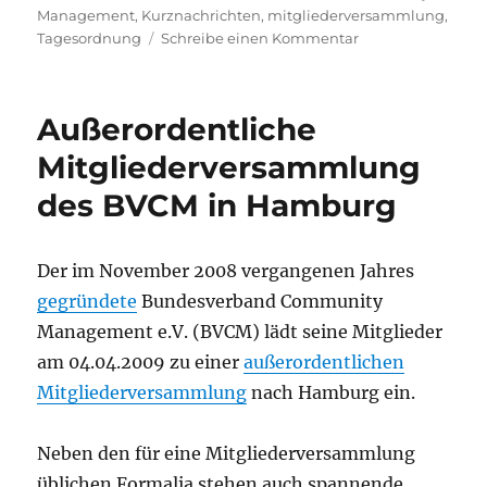
am
Management
,
Kurznachrichten
,
mitgliederversammlung
,
zu
Tagesordnung
Schreibe einen Kommentar
BVCM-
Mitgliederversa
Außerordentliche
Mitgliederversammlung
des BVCM in Hamburg
Der im November 2008 vergangenen Jahres
gegründete
Bundesverband Community
Management e.V. (BVCM) lädt seine Mitglieder
am 04.04.2009 zu einer
außerordentlichen
Mitgliederversammlung
nach Hamburg ein.
Neben den für eine Mitgliederversammlung
üblichen Formalia stehen auch spannende