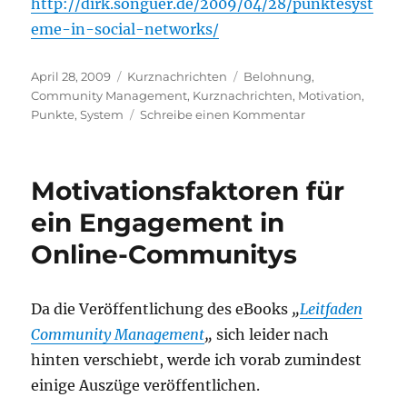
http://dirk.songuer.de/2009/04/28/punktesyst
eme-in-social-networks/
Veröffentlicht
Kategorien
Schlagwörter
April 28, 2009
Kurznachrichten
Belohnung
,
am
Community Management
,
Kurznachrichten
,
Motivation
,
zu
Punkte
,
System
Schreibe einen Kommentar
Punktesysteme
in
Social
Motivationsfaktoren für
Networks…
ein Engagement in
Online-Communitys
Da die Veröffentlichung des eBooks
„
Leitfaden
Community Management
„
sich leider nach
hinten verschiebt, werde ich vorab zumindest
einige Auszüge veröffentlichen.