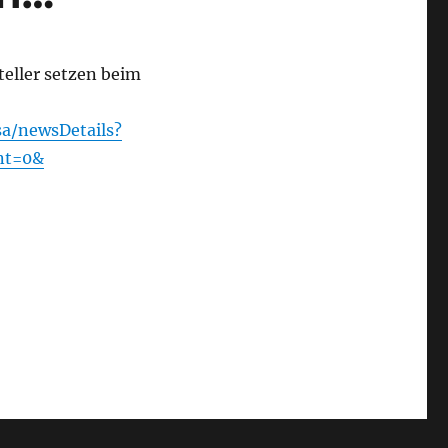
eller setzen beim
a/newsDetails?
nt=0&