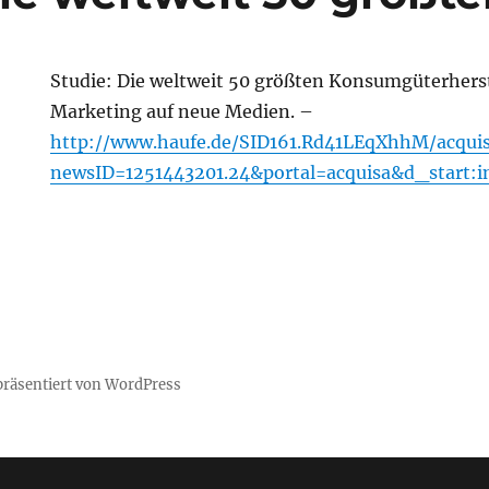
Studie: Die weltweit 50 größten Konsumgüterherst
Marketing auf neue Medien. –
http://www.haufe.de/SID161.Rd41LEqXhhM/acquis
newsID=1251443201.24&portal=acquisa&d_start:i
 präsentiert von WordPress