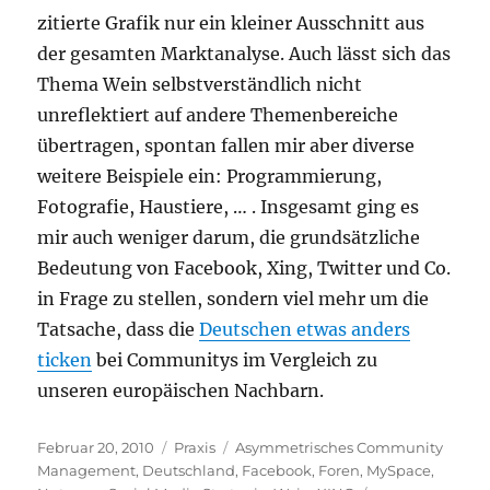
zitierte Grafik nur ein kleiner Ausschnitt aus
der gesamten Marktanalyse. Auch lässt sich das
Thema Wein selbstverständlich nicht
unreflektiert auf andere Themenbereiche
übertragen, spontan fallen mir aber diverse
weitere Beispiele ein: Programmierung,
Fotografie, Haustiere, … . Insgesamt ging es
mir auch weniger darum, die grundsätzliche
Bedeutung von Facebook, Xing, Twitter und Co.
in Frage zu stellen, sondern viel mehr um die
Tatsache, dass die
Deutschen etwas anders
ticken
bei Communitys im Vergleich zu
unseren europäischen Nachbarn.
Veröffentlicht
Kategorien
Schlagwörter
Februar 20, 2010
Praxis
Asymmetrisches Community
am
Management
,
Deutschland
,
Facebook
,
Foren
,
MySpace
,