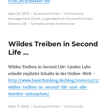
0736,00.html#ref=rss
Veröffentlicht
Kategorien
Schlagwörter
April 23, 2009
Kurznachrichten
Community
am
Management
,
Erotik
,
Jugendschutz
,
Kurznachrichten
,
zu
Second Life
Schreibe einen Kommentar
Second
Life
eröffnet
Wildes Treiben in Second
Schmuddel…
Life …
Wildes Treiben in Second Life: Linden Labs
erlaubt explizite Inhalte in der Online-Welt –
http://www.basicthinking.de/blog/2009/03/17/
wildes-treiben-in-second-life-und-alle-
duerfen-mitmachen/
Veröffentlicht
Kategorien
Schlagwörter
März 17, 2009
Kurznachrichten
Community