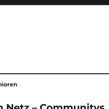
nioren
m Netz – Communitys