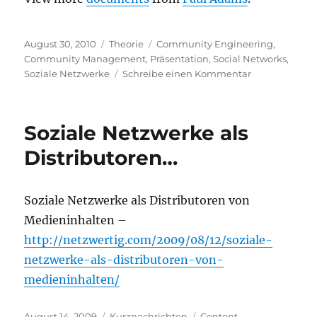
Veröffentlicht
Kategorien
Schlagwörter
August 30, 2010
Theorie
Community Engineering
,
am
Community Management
,
Präsentation
,
Social Networks
,
zu
Soziale Netzwerke
Schreibe einen Kommentar
„The
Real
Life
Soziale Netzwerke als
Social
Network“
Distributoren…
–
Präsentation
zu
Soziale Netzwerke als Distributoren von
Social
Medieninhalten –
Networks
http://netzwertig.com/2009/08/12/soziale-
netzwerke-als-distributoren-von-
medieninhalten/
Veröffentlicht
Kategorien
Schlagwörter
August 14, 2009
Kurznachrichten
Content
,