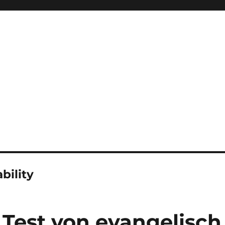
bility
 Test von evangelisch