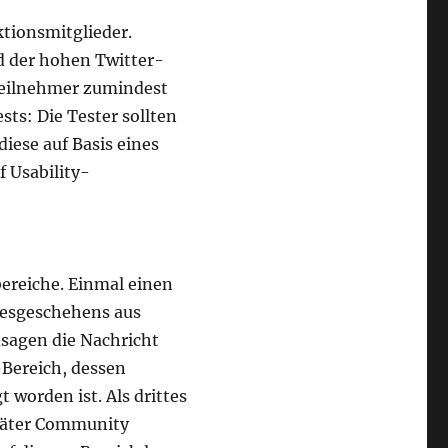
tionsmitglieder.
d der hohen Twitter-
 Teilnehmer zumindest
ests: Die Tester sollten
diese auf Basis eines
f Usability-
bereiche. Einmal einen
gesgeschehens aus
usagen die Nachricht
-Bereich, dessen
 worden ist. Als drittes
später Community