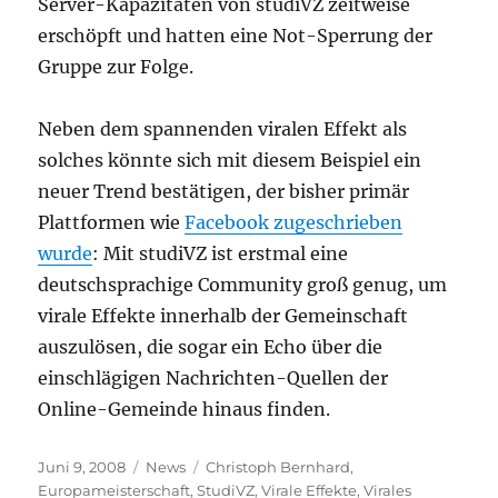
Server-Kapazitäten von studiVZ zeitweise
erschöpft und hatten eine Not-Sperrung der
Gruppe zur Folge.
Neben dem spannenden viralen Effekt als
solches könnte sich mit diesem Beispiel ein
neuer Trend bestätigen, der bisher primär
Plattformen wie
Facebook zugeschrieben
wurde
: Mit studiVZ ist erstmal eine
deutschsprachige Community groß genug, um
virale Effekte innerhalb der Gemeinschaft
auszulösen, die sogar ein Echo über die
einschlägigen Nachrichten-Quellen der
Online-Gemeinde hinaus finden.
Veröffentlicht
Kategorien
Schlagwörter
Juni 9, 2008
News
Christoph Bernhard
,
am
Europameisterschaft
,
StudiVZ
,
Virale Effekte
,
Virales