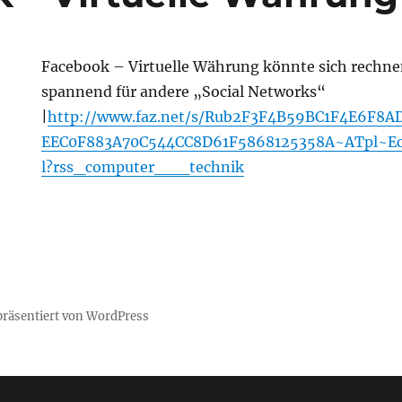
Facebook – Virtuelle Währung könnte sich rechnen
spannend für andere „Social Networks“
|
http://www.faz.net/s/Rub2F3F4B59BC1F4E6F8
EEC0F883A70C544CC8D61F5868125358A~ATpl~E
l?rss_computer___technik
 präsentiert von WordPress