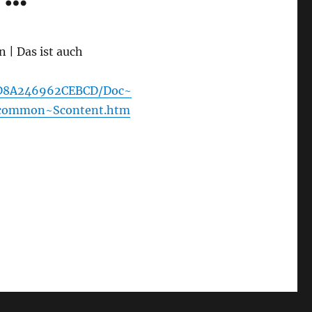
 | Das ist auch
AD8A246962CEBCD/Doc~
common~Scontent.htm