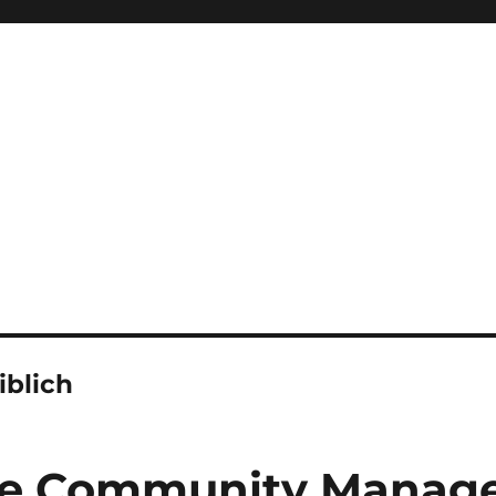
iblich
he Community Manag