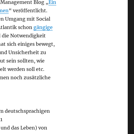
y Management Blog „
Ein
hmen
“ veröffentlicht.
den Umgang mit Social
Atlantik schon
gängige
d die Notwendigkeit
at sich einiges bewegt,
und Unsicherheit zu
ut sein sollten, wie
lt werden soll etc.
hmen noch zusätzliche
dem deutschsprachigen
11
r und das Leben) von