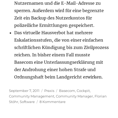
Nutzernamen und die E-Mail-Adresse zu
sperren. Außerdem wird für eine begrenzte
Zeit ein Backup des Nutzerkontos für
polizeiliche Ermittlungen gespeichert.
Das virtuelle Hausverbot hat mehrere
Eskalationsstufen, die von einer einfachen
schriftlichen Kündigung bis zum Zivilprozess
reichen. In bisher einem Fall musste
Basecom eine Unterlassungserklärung mit
der Androhung einer hohen Strafe und
Ordnungshaft beim Landgericht erwirken.
Veröffentlicht
Kategorien
Schlagwörter
September 7, 2011
Praxis
Basecom
,
Cockpit
,
am
Community Management
,
Community Manager
,
Florian
zu
Stöhr
,
Software
8 Kommentare
Professionelles
Community