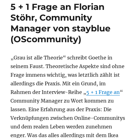
Management
5 + 1 Frage an Florian
mit
Software-
Stöhr, Community
Unterstützung:
Manager von stayblue
Das
Basecom
(OScommunity)
Community
Cockpit
„Grau ist alle Theorie“ schreibt Goethe in
seinem Faust. Theoretische Aspekte sind ohne
Frage immens wichtig, was letztlich zählt ist
allerdings die Praxis. Mit ein Grund, im
Rahmen der Interview-Reihe „
5 + 1 Frage an
“
Community Manager zu Wort kommen zu
lassen. Eine Erfahrung aus der Praxis: Die
Verknüpfungen zwischen Online-Communitys
und dem realen Leben werden zunehmen
enger. Was das alles allerdings mit dem Ikea