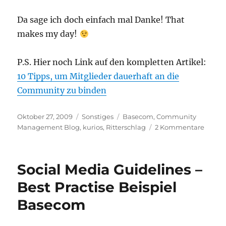
Da sage ich doch einfach mal Danke! That
makes my day!
P.S. Hier noch Link auf den kompletten Artikel:
10 Tipps, um Mitglieder dauerhaft an die
Community zu binden
Veröffentlicht
Kategorien
Schlagwörter
Oktober 27, 2009
Sonstiges
Basecom
,
Community
am
zu
Management Blog
,
kurios
,
Ritterschlag
2 Kommentare
Ritter
für
den
Social Media Guidelines –
Comm
Mana
Best Practise Beispiel
Blog
Basecom
–
kurios