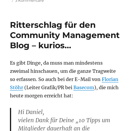
zu
3 Kommentare
5
+
1
Ritterschlag für den
Frage
an
Community Management
Florian
Blog – kurios…
Stöhr,
Community
Manager
von
Es gibt Dinge, da muss man mindestens
stayblue
zweimal hinschauen, um die ganze Tragweite
(OScommunity)
so erfassen. So auch bei der E-Mail von
Florian
Stöhr
(Leiter Grafik/PR bei
Basecom
), die mich
heute morgen erreicht hat:
Hi Daniel,
vielen Dank für Deine „10 Tipps um
Mitglieder dauerhaft an die