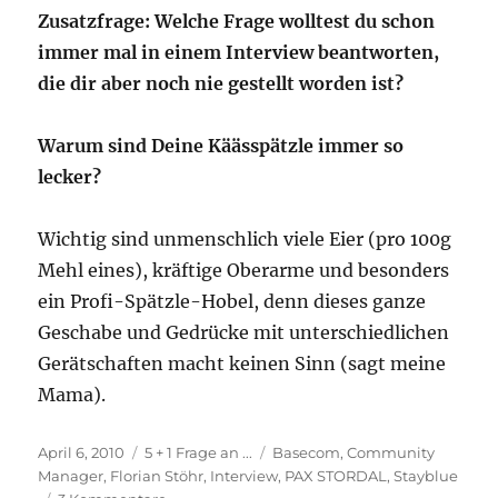
Zusatzfrage: Welche Frage wolltest du schon
immer mal in einem Interview beantworten,
die dir aber noch nie gestellt worden ist?
Warum sind Deine Käässpätzle immer so
lecker?
Wichtig sind unmenschlich viele Eier (pro 100g
Mehl eines), kräftige Oberarme und besonders
ein Profi-Spätzle-Hobel, denn dieses ganze
Geschabe und Gedrücke mit unterschiedlichen
Gerätschaften macht keinen Sinn (sagt meine
Mama).
Veröffentlicht
Kategorien
Schlagwörter
April 6, 2010
5 + 1 Frage an ...
Basecom
,
Community
am
Manager
,
Florian Stöhr
,
Interview
,
PAX STORDAL
,
Stayblue