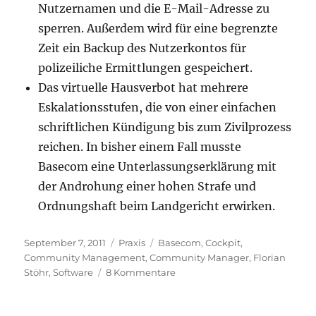
Nutzernamen und die E-Mail-Adresse zu
sperren. Außerdem wird für eine begrenzte
Zeit ein Backup des Nutzerkontos für
polizeiliche Ermittlungen gespeichert.
Das virtuelle Hausverbot hat mehrere
Eskalationsstufen, die von einer einfachen
schriftlichen Kündigung bis zum Zivilprozess
reichen. In bisher einem Fall musste
Basecom eine Unterlassungserklärung mit
der Androhung einer hohen Strafe und
Ordnungshaft beim Landgericht erwirken.
Veröffentlicht
Kategorien
Schlagwörter
September 7, 2011
Praxis
Basecom
,
Cockpit
,
am
Community Management
,
Community Manager
,
Florian
zu
Stöhr
,
Software
8 Kommentare
Professionelles
Community