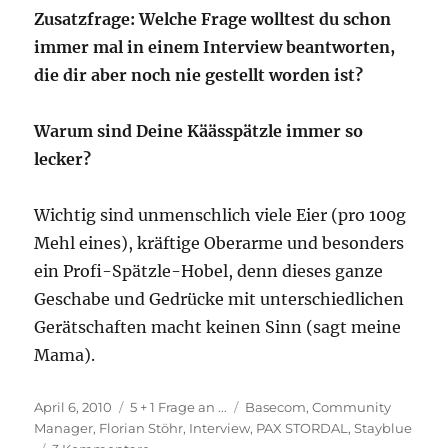
Zusatzfrage: Welche Frage wolltest du schon
immer mal in einem Interview beantworten,
die dir aber noch nie gestellt worden ist?
Warum sind Deine Käässpätzle immer so
lecker?
Wichtig sind unmenschlich viele Eier (pro 100g
Mehl eines), kräftige Oberarme und besonders
ein Profi-Spätzle-Hobel, denn dieses ganze
Geschabe und Gedrücke mit unterschiedlichen
Gerätschaften macht keinen Sinn (sagt meine
Mama).
Veröffentlicht
Kategorien
Schlagwörter
April 6, 2010
5 + 1 Frage an ...
Basecom
,
Community
am
Manager
,
Florian Stöhr
,
Interview
,
PAX STORDAL
,
Stayblue