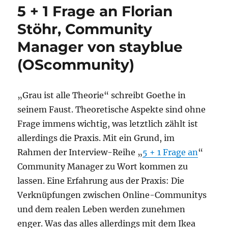
Management
5 + 1 Frage an Florian
mit
Software-
Stöhr, Community
Unterstützung:
Manager von stayblue
Das
Basecom
(OScommunity)
Community
Cockpit
„Grau ist alle Theorie“ schreibt Goethe in
seinem Faust. Theoretische Aspekte sind ohne
Frage immens wichtig, was letztlich zählt ist
allerdings die Praxis. Mit ein Grund, im
Rahmen der Interview-Reihe „
5 + 1 Frage an
“
Community Manager zu Wort kommen zu
lassen. Eine Erfahrung aus der Praxis: Die
Verknüpfungen zwischen Online-Communitys
und dem realen Leben werden zunehmen
enger. Was das alles allerdings mit dem Ikea