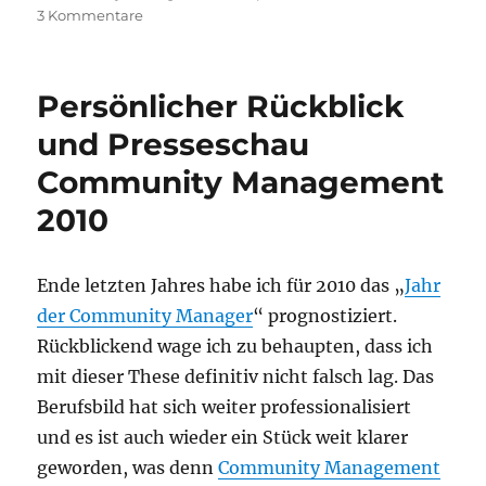
zu
3 Kommentare
Mit
welchen
Community
Persönlicher Rückblick
Management
Themen
und Presseschau
startet
Community Management
ihr
nach
2010
der
Sommerpause
durch?
Ende letzten Jahres habe ich für 2010 das „
Jahr
der Community Manager
“ prognostiziert.
Rückblickend wage ich zu behaupten, dass ich
mit dieser These definitiv nicht falsch lag. Das
Berufsbild hat sich weiter professionalisiert
und es ist auch wieder ein Stück weit klarer
geworden, was denn
Community Management