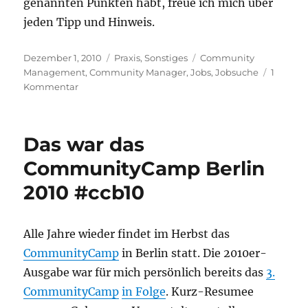
genannten Punkten habt, freue ich mich über
jeden Tipp und Hinweis.
Veröffentlicht
Kategorien
Schlagwörter
Dezember 1, 2010
Praxis
,
Sonstiges
Community
am
Management
,
Community Manager
,
Jobs
,
Jobsuche
1
zu
Kommentar
Jobsuche
für
Community
Das war das
Manager
CommunityCamp Berlin
2010 #ccb10
Alle Jahre wieder findet im Herbst das
CommunityCamp
in Berlin statt. Die 2010er-
Ausgabe war für mich persönlich bereits das
3.
CommunityCamp
in Folge
. Kurz-Resumee