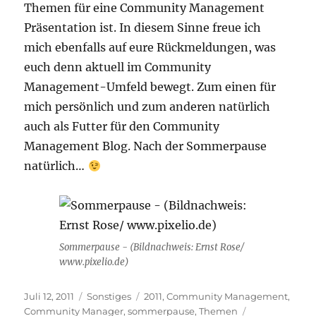
Themen für eine Community Management
Präsentation ist. In diesem Sinne freue ich
mich ebenfalls auf eure Rückmeldungen, was
euch denn aktuell im Community
Management-Umfeld bewegt. Zum einen für
mich persönlich und zum anderen natürlich
auch als Futter für den Community
Management Blog. Nach der Sommerpause
natürlich…
Sommerpause - (Bildnachweis: Ernst Rose/
www.pixelio.de)
Veröffentlicht
Kategorien
Schlagwörter
Juli 12, 2011
Sonstiges
2011
,
Community Management
,
am
Community Manager
,
sommerpause
,
Themen