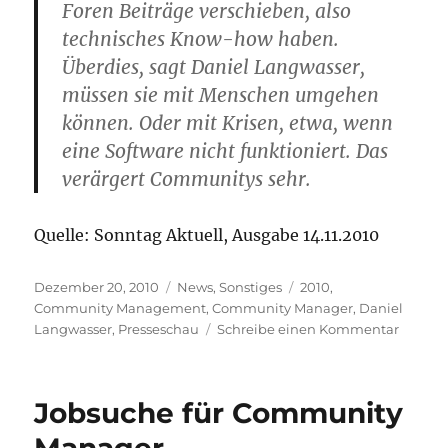
Foren Beiträge verschieben, also
technisches Know-how haben.
Überdies, sagt Daniel Langwasser,
müssen sie mit Menschen umgehen
können. Oder mit Krisen, etwa, wenn
eine Software nicht funktioniert. Das
verärgert Communitys sehr.
Quelle: Sonntag Aktuell, Ausgabe 14.11.2010
Veröffentlicht
Kategorien
Schlagwörter
Dezember 20, 2010
News
,
Sonstiges
2010
,
am
Community Management
,
Community Manager
,
Daniel
zu
Langwasser
,
Presseschau
Schreibe einen Kommentar
Persönl
Rückbl
und
Jobsuche für Community
Presse
Commu