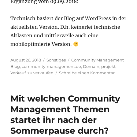
Ergänzung vom 09.09.2018:
Technisch basiert der Blog auf WordPress in der
aktuellsten Version. D.h. keinerlei technische
Altlasten und mittlerweile auch eine
mobiloptimierte Version.
Veröffentlicht
Kategorien
Schlagwörter
August 26, 2018
Sonstiges
Community Management
am
Blog
,
community-management.de
,
Domain
,
projekt
,
zu
Verkauf
,
zu verkaufen
Schreibe einen Kommentar
Communit
Manageme
Blog
Mit welchen Community
steht
zum
Management Themen
Verkauf
startet ihr nach der
Sommerpause durch?